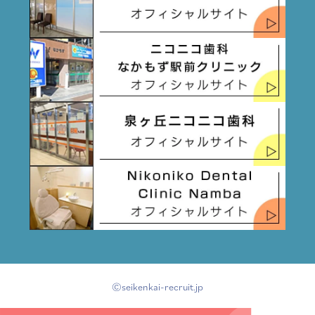
©seikenkai-recruit.jp