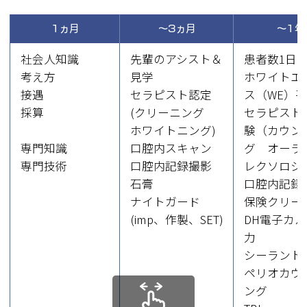
1ヵ月
～3ヵ月
～1年
社会人知識
先輩のアシスト＆
患者数1日1
考え方
見学
ホワイトエ
接遇
セラピスト認定
ス（WE）平
採算
(クリーニング
セラピスト
ホワイトニング)
験（カウン
専門知識
口腔内スキャン
グ オーラ
専門技術
口腔内記録撮影
レクソロジ
石膏
口腔内記録
ナイトガード
保険クリー
(imp、作製、SET)
DH電子カ
力
シーラント
ペリオカウ
ング